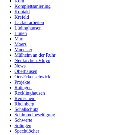
Köln
Komplettsanierung
Kontakt
Krefeld
Lackierarbeiten
Lüdinghausen
Lünen
Marl
Moers
Muenster
Mülheim an der Ruhr
Neukirchen-Vluyn
News
Oberhausen
Oer-Erkenschwick
Projekte
Ratingen
Recklinghausen
Remscheid
Rheinberg
Schallschutz
Schimmelbeseitigung
Schwerte
Solingen
Spechtlöcher