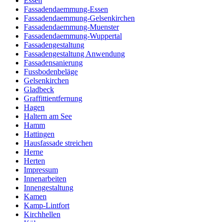
Essen
Fassadendaemmung-Essen
Fassadendaemmung-Gelsenkirchen
Fassadendaemmung-Muenster
Fassadendaemmung-Wuppertal
Fassadengestaltung
Fassadengestaltung Anwendung
Fassadensanierung
Fussbodenbeläge
Gelsenkirchen
Gladbeck
Graffittientfernung
Hagen
Haltern am See
Hamm
Hattingen
Hausfassade streichen
Herne
Herten
Impressum
Innenarbeiten
Innengestaltung
Kamen
Kamp-Lintfort
Kirchhellen