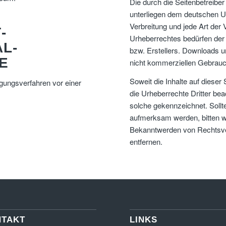
Die durch die Seitenbetreiber
unterliegen dem deutschen Ur
Verbreitung und jede Art der
­
Urheberrechtes bedürfen der 
L­
bzw. Erstellers. Downloads un
E
nicht kommerziellen Gebrauch
Soweit die Inhalte auf dieser
legungsverfahren vor einer
die Urheberrechte Dritter bea
solche gekennzeichnet. Sollt
aufmerksam werden, bitten w
Bekanntwerden von Rechtsver
entfernen.
NTAKT
LINKS