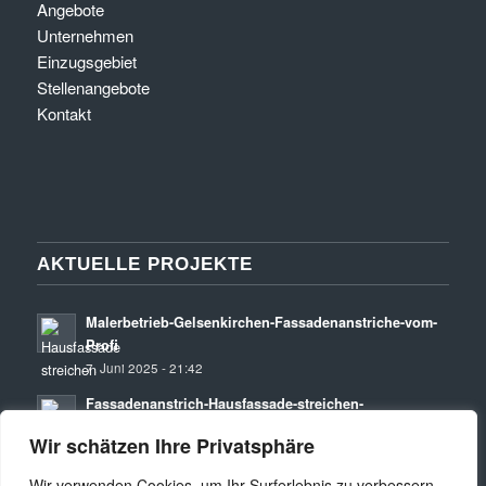
Angebote
Unternehmen
Einzugsgebiet
Stellenangebote
Kontakt
AKTUELLE PROJEKTE
Malerbetrieb-Gelsenkirchen-Fassadenanstriche-vom-
Profi
7. Juni 2025 - 21:42
Fassadenanstrich-Hausfassade-streichen-
Fassadensanierung
Wir schätzen Ihre Privatsphäre
22. April 2024 - 19:19
Wir verwenden Cookies, um Ihr Surferlebnis zu verbessern,
Fassadensanierung, Fassadenanstrich