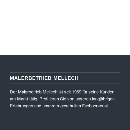
Wärmedämmverbundsystemen (WDVS). Der Rauputz
ähnelt einer Baumrinde, und das Klopfgeräusch durch die
dahinterliegende Wärmedämmung erinnert den Specht an
morsches Holz eines Baumes.
MALERBETRIEB MELLECH
Der Malerbetrieb Mellech ist seit 1969 für seine Kunden
am Markt tätig. Profitieren Sie von unseren langjährigen
Erfahrungen und unserem geschulten Fachpersonal.