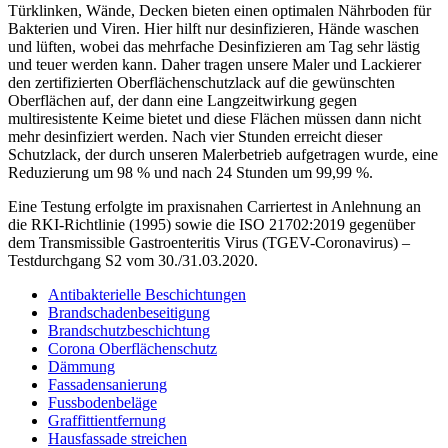
Türklinken, Wände, Decken bieten einen optimalen Nährboden für
Bakterien und Viren. Hier hilft nur desinfizieren, Hände waschen
und lüften, wobei das mehrfache Desinfizieren am Tag sehr lästig
und teuer werden kann. Daher tragen unsere Maler und Lackierer
den zertifizierten Oberflächenschutzlack auf die gewünschten
Oberflächen auf, der dann eine Langzeitwirkung gegen
multiresistente Keime bietet und diese Flächen müssen dann nicht
mehr desinfiziert werden. Nach vier Stunden erreicht dieser
Schutzlack, der durch unseren Malerbetrieb aufgetragen wurde, eine
Reduzierung um 98 % und nach 24 Stunden um 99,99 %.
Eine Testung erfolgte im praxisnahen Carriertest in Anlehnung an
die RKI-Richtlinie (1995) sowie die ISO 21702:2019 gegenüber
dem Transmissible Gastroenteritis Virus (TGEV-Coronavirus) –
Testdurchgang S2 vom 30./31.03.2020.
Antibakterielle Beschichtungen
Brandschadenbeseitigung
Brandschutzbeschichtung
Corona Oberflächenschutz
Dämmung
Fassadensanierung
Fussbodenbeläge
Graffittientfernung
Hausfassade streichen