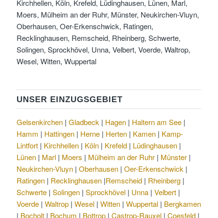
Kirchhellen, Köln, Krefeld, Lüdinghausen, Lünen, Marl,
Moers, Mülheim an der Ruhr, Münster, Neukirchen-Vluyn,
Oberhausen, Oer-Erkenschwick, Ratingen,
Recklinghausen, Remscheid, Rheinberg, Schwerte,
Solingen, Sprockhövel, Unna, Velbert, Voerde, Waltrop,
Wesel, Witten, Wuppertal
UNSER EINZUGSGEBIET
Gelsenkirchen
|
Gladbeck
|
Hagen
|
Haltern am See
|
Hamm
|
Hattingen
|
Herne
|
Herten
|
Kamen
|
Kamp-
Lintfort
|
Kirchhellen
|
Köln
|
Krefeld
|
Lüdinghausen
|
Lünen
|
Marl
|
Moers
|
Mülheim an der Ruhr
|
Münster
|
Neukirchen-Vluyn
|
Oberhausen
|
Oer-Erkenschwick
|
Ratingen
|
Recklinghausen
|
Remscheid
|
Rheinberg
|
Schwerte
|
Solingen
|
Sprockhövel
|
Unna
|
Velbert
|
Voerde
|
Waltrop
|
Wesel
|
Witten
|
Wuppertal
|
Bergkamen
|
Bocholt
|
Bochum
|
Bottrop
|
Castrop-Rauxel
|
Coesfeld
|