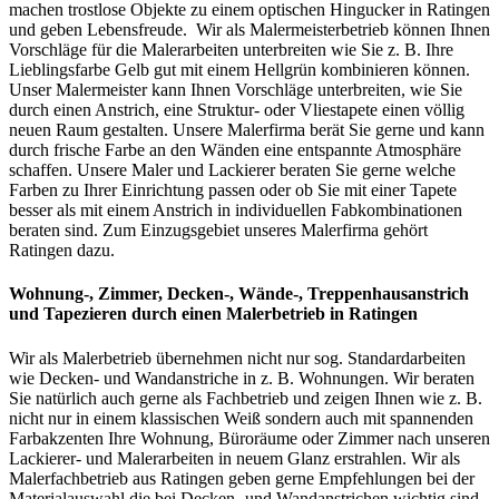
machen trostlose Objekte zu einem optischen Hingucker in Ratingen
und geben Lebensfreude. Wir als Malermeisterbetrieb können Ihnen
Vorschläge für die Malerarbeiten unterbreiten wie Sie z. B. Ihre
Lieblingsfarbe Gelb gut mit einem Hellgrün kombinieren können.
Unser Malermeister kann Ihnen Vorschläge unterbreiten, wie Sie
durch einen Anstrich, eine Struktur- oder Vliestapete einen völlig
neuen Raum gestalten. Unsere Malerfirma berät Sie gerne und kann
durch frische Farbe an den Wänden eine entspannte Atmosphäre
schaffen. Unsere Maler und Lackierer beraten Sie gerne welche
Farben zu Ihrer Einrichtung passen oder ob Sie mit einer Tapete
besser als mit einem Anstrich in individuellen Fabkombinationen
beraten sind. Zum Einzugsgebiet unseres Malerfirma gehört
Ratingen dazu.
Wohnung-, Zimmer, Decken-, Wände-, Treppenhausanstrich
und Tapezieren durch einen Malerbetrieb in Ratingen
Wir als Malerbetrieb übernehmen nicht nur sog. Standardarbeiten
wie Decken- und Wandanstriche in z. B. Wohnungen. Wir beraten
Sie natürlich auch gerne als Fachbetrieb und zeigen Ihnen wie z. B.
nicht nur in einem klassischen Weiß sondern auch mit spannenden
Farbakzenten Ihre Wohnung, Büroräume oder Zimmer nach unseren
Lackierer- und Malerarbeiten in neuem Glanz erstrahlen. Wir als
Malerfachbetrieb aus Ratingen geben gerne Empfehlungen bei der
Materialauswahl die bei Decken- und Wandanstrichen wichtig sind.