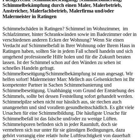
Schimmelbekämpfung
durch einen Maler, Malerbetrieb,
Anstreicher, Malerfachbetrieb, Malerfirma und/oder
Malermeister
in Ratingen
Schimmelschäden in Ratingen? Schimmel im Wohnzimmer, im
Schlafzimmer, hinter Schrankwänden sowie im Badezimmer oder in
verschiedenen anderen Ecken der Wohnung? Wenn Sie einen
Verdacht auf Schimmelbefall in Ihrer Wohnung oder Ihrem Haus in
Ratingen haben, sollten Sie in jedem Fall schnell handeln und sich
umgehend professionelle Hilfe holen und für die Zukunft beraten
lassen. Ist der Schimmel schon auf den Wänden zu sehen ist
schnelles Handeln gefragt.
Schimmelbeseitigung/Schimmelbekämpfung ist nun angesagt. Wir
helfen sofort! Malermeister Marc Mellech aus Gelsenkirchen ist Ihr
kompetenter Partner in Sachen Schimmelsanierung und
Schimmelbeseitigung. Unabhängig vom Grund der Entstehung des
Schimmels, sollte bei dessen Feststellung sofort gehandelt werden.
Schimmelpilze sehen nicht nur hässlich aus, sie riechen auch
unangenehm und sind vorallem gesundheitsschädlich. Es gibt viele
Ursachen für eine Schimmelbildung. Die häufigste Ursache für
Schimmelbefall ist das falsche und/oder zu wenige Lüften.
Schimmelsporen befinden sich in jeder Raumluft, doch sie
vermehren sich nur unter für sie günstigen Bedingungen, dazu
gehört vorrangig eine relativ hohe Luftfeuchtigkeit von dauerhaft