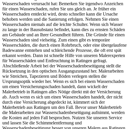
Wasserschaden verursacht hat: Bemerken Sie irgendwo Anzeichen
für einen Wasserschaden, rufen Sie uns gleich an. Je früher ein
Wasserschaden entdeckt wird, desto schneller kann die Ursache
behoben werden und die Sanierung erfolgen. Nehmen Sie einen
Wasserschaden niemals auf die leichte Schulter. Wenn sich Wasser
zu lange in der Bausubstanz befindet, kann dies zu ernsten Schäden
am Gebäude und an Ihrer Gesundheit führen. Die Gründe für einen
Wasserschaden sind vielseitig. Zum einen gibt es temporäre
Wasserschäden, die durch einen Rohrbruch, oder eine übergelaufene
Badewanne entstehen und schleichende Prozesse, die oft erst spät
erkannt werden. Dann ist schnelle Hilfe von unseren Malerexperten
für Wasserschäden und Entfeuchtung in Ratingen gefragt.
Abschließende Arbeit bei der Wasserschadenbeseitigung stellt die
Rücksetzung in den optischen Ausgangszustand her. Malerarbeiten
wie Streichen, Tapezieren und Böden verlegen stellen die
Ursprungsoptik wieder her. Wenn es sich bei einem Wasserschaden
um einen Versicherungsschaden handelt, dann wickelt der
Malerbetrieb in Ratingen alles Nötige direkt mit der Versicherung
ab. Auch wenn es sich um einen Wasserschaden handelt, der nicht
durch eine Versicherung abgedeckt ist, kümmert sich der
Malerbetrieb aus Ratingen um den Fall. Bevor unser Malerbetrieb
die Malerarbeiten zur Wasserschadenbeseitigung aufnimmt, werden
die Kosten auf jeden Fall besprochen. Nutzen Sie unseren Service
und lassen Sie die Schimmelentfernung und
Wasserschadenbeseitigung besser von unseren Malern aus Ratingen