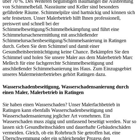
über 70 %. Des Weiteren begünstigen Baumängel die Ausbreitung
von Schimmelbefall. Nassräume und Keller sind besonders
gefährdete Räume. Schimmelpilze sind hartnäckig und können sich
sehr festsetzen. Unser Malerbetrieb hilft Ihnen professionell,
preiswert und schnell bei der
Schimmelbeseitigung/Schimmelbekämpfung und führt eine
Schimmelursachenermittlung mit anschließender
Schimmelursachenbeseitigung/Schimmelsanierung in Ratingen
durch. Geben Sie dem Schimmel und damit einer
Gesundheitsbeeinträchtigung keine Chance. Bekämpfen Sie den
Schimmel und holen Sie unsere Maler aus dem Malerbetrieb Marc
Mellech für eine fachgerechte Schimmelbeseitigung und
anschließender Schimmelsanierung ins Haus. Zum Einzugsgebiet
unseres Malermeisterbetriebes gehört Ratingen dazu.
Wasserschadenbeseitigung, Wasserschadensanierung durch
einen Maler, Malerbetrieb in Ratingen
Sie haben einen Wasserschaden? Unser Malerfachbetrieb in
Ratingen kann ebenfalls Wasserschadenbeseitigung und
Wasserschadensanierung jeglicher Art vornehmen. Ein
Wasserschaden muss zügig und umfassend beseitigt werden. Nur so
lassen sich Gesundheitsschäden und dauerhafte Gebäudeschäden
vermeiden. Gleich, ob ein Rohrbruch Sie getroffen hat, eine
Überschwemmung oder ein schleichender Prozess den