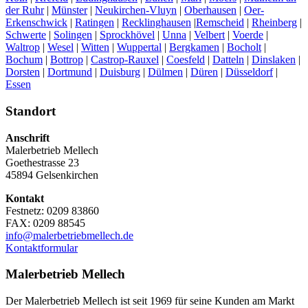
der Ruhr
|
Münster
|
Neukirchen-Vluyn
|
Oberhausen
|
Oer-
Erkenschwick
|
Ratingen
|
Recklinghausen
|
Remscheid
|
Rheinberg
|
Schwerte
|
Solingen
|
Sprockhövel
|
Unna
|
Velbert
|
Voerde
|
Waltrop
|
Wesel
|
Witten
|
Wuppertal
|
Bergkamen
|
Bocholt
|
Bochum
|
Bottrop
|
Castrop-Rauxel
|
Coesfeld
|
Datteln
|
Dinslaken
|
Dorsten
|
Dortmund
|
Duisburg
|
Dülmen
|
Düren
|
Düsseldorf
|
Essen
Standort
Anschrift
Malerbetrieb Mellech
Goethestrasse 23
45894 Gelsenkirchen
Kontakt
Festnetz: 0209 83860
FAX: 0209 88545
info@malerbetriebmellech.de
Kontaktformular
Malerbetrieb Mellech
Der Malerbetrieb Mellech ist seit 1969 für seine Kunden am Markt