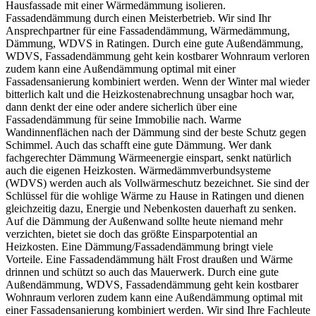
Hausfassade mit einer Wärmedämmung isolieren.
Fassadendämmung durch einen Meisterbetrieb. Wir sind Ihr
Ansprechpartner für eine Fassadendämmung, Wärmedämmung,
Dämmung, WDVS in Ratingen. Durch eine gute Außendämmung,
WDVS, Fassadendämmung geht kein kostbarer Wohnraum verloren
zudem kann eine Außendämmung optimal mit einer
Fassadensanierung kombiniert werden. Wenn der Winter mal wieder
bitterlich kalt und die Heizkostenabrechnung unsagbar hoch war,
dann denkt der eine oder andere sicherlich über eine
Fassadendämmung für seine Immobilie nach. Warme
Wandinnenflächen nach der Dämmung sind der beste Schutz gegen
Schimmel. Auch das schafft eine gute Dämmung. Wer dank
fachgerechter Dämmung Wärmeenergie einspart, senkt natürlich
auch die eigenen Heizkosten. Wärmedämmverbundsysteme
(WDVS) werden auch als Vollwärmeschutz bezeichnet. Sie sind der
Schlüssel für die wohlige Wärme zu Hause in Ratingen und dienen
gleichzeitig dazu, Energie und Nebenkosten dauerhaft zu senken.
Auf die Dämmung der Außenwand sollte heute niemand mehr
verzichten, bietet sie doch das größte Einsparpotential an
Heizkosten. Eine Dämmung/Fassadendämmung bringt viele
Vorteile. Eine Fassadendämmung hält Frost draußen und Wärme
drinnen und schützt so auch das Mauerwerk. Durch eine gute
Außendämmung, WDVS, Fassadendämmung geht kein kostbarer
Wohnraum verloren zudem kann eine Außendämmung optimal mit
einer Fassadensanierung kombiniert werden. Wir sind Ihre Fachleute