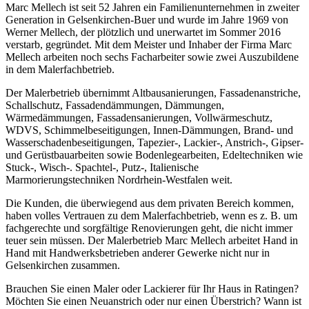
Marc Mellech ist seit 52 Jahren ein Familienunternehmen in zweiter
Generation in Gelsenkirchen-Buer und wurde im Jahre 1969 von
Werner Mellech, der plötzlich und unerwartet im Sommer 2016
verstarb, gegründet. Mit dem Meister und Inhaber der Firma Marc
Mellech arbeiten noch sechs Facharbeiter sowie zwei Auszubildene
in dem Malerfachbetrieb.
Der Malerbetrieb übernimmt Altbausanierungen, Fassadenanstriche,
Schallschutz, Fassadendämmungen, Dämmungen,
Wärmedämmungen, Fassadensanierungen, Vollwärmeschutz,
WDVS, Schimmelbeseitigungen, Innen-Dämmungen, Brand- und
Wasserschadenbeseitigungen, Tapezier-, Lackier-, Anstrich-, Gipser-
und Gerüstbauarbeiten sowie Bodenlegearbeiten, Edeltechniken wie
Stuck-, Wisch-. Spachtel-, Putz-, Italienische
Marmorierungstechniken Nordrhein-Westfalen weit.
Die Kunden, die überwiegend aus dem privaten Bereich kommen,
haben volles Vertrauen zu dem Malerfachbetrieb, wenn es z. B. um
fachgerechte und sorgfältige Renovierungen geht, die nicht immer
teuer sein müssen. Der Malerbetrieb Marc Mellech arbeitet Hand in
Hand mit Handwerksbetrieben anderer Gewerke nicht nur in
Gelsenkirchen zusammen.
Brauchen Sie einen Maler oder Lackierer für Ihr Haus in Ratingen?
Möchten Sie einen Neuanstrich oder nur einen Überstrich? Wann ist