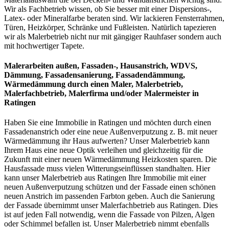
Wir als Fachbetrieb wissen, ob Sie besser mit einer Dispersions-,
Latex- oder Mineralfarbe beraten sind. Wir lackieren Fensterrahmen,
Türen, Heizkörper, Schränke und Fußleisten. Natürlich tapezieren
wir als Malerbetrieb nicht nur mit gängiger Rauhfaser sondern auch
mit hochwertiger Tapete.
Malerarbeiten außen, Fassaden-, Hausanstrich, WDVS,
Dämmung, Fassadensanierung, Fassadendämmung,
Wärmedämmung
durch einen Maler, Malerbetrieb,
Malerfachbetrieb, Malerfirma und/oder Malermeister
in
Ratingen
Haben Sie eine Immobilie in Ratingen und möchten durch einen
Fassadenanstrich oder eine neue Außenverputzung z. B. mit neuer
Wärmedämmung ihr Haus aufwerten? Unser Malerbetrieb kann
Ihrem Haus eine neue Optik verleihen und gleichzeitig für die
Zukunft mit einer neuen Wärmedämmung Heizkosten sparen. Die
Hausfassade muss vielen Witterungseinflüssen standhalten. Hier
kann unser Malerbetrieb aus Ratingen Ihre Immobilie mit einer
neuen Außenverputzung schützen und der Fassade einen schönen
neuen Anstrich im passenden Farbton geben. Auch die Sanierung
der Fassade übernimmt unser Malerfachbetrieb aus Ratingen. Dies
ist auf jeden Fall notwendig, wenn die Fassade von Pilzen, Algen
oder Schimmel befallen ist. Unser Malerbetrieb nimmt ebenfalls