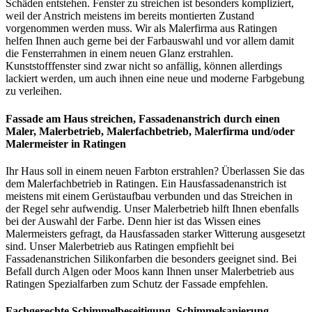
Schäden entstehen. Fenster zu streichen ist besonders kompliziert,
weil der Anstrich meistens im bereits montierten Zustand
vorgenommen werden muss. Wir als Malerfirma aus Ratingen
helfen Ihnen auch gerne bei der Farbauswahl und vor allem damit
die Fensterrahmen in einem neuen Glanz erstrahlen.
Kunststofffenster sind zwar nicht so anfällig, können allerdings
lackiert werden, um auch ihnen eine neue und moderne Farbgebung
zu verleihen.
Fassade am Haus streichen, Fassadenanstrich
durch einen
Maler, Malerbetrieb, Malerfachbetrieb, Malerfirma und/oder
Malermeister
in Ratingen
Ihr Haus soll in einem neuen Farbton erstrahlen? Überlassen Sie das
dem Malerfachbetrieb in Ratingen. Ein Hausfassadenanstrich ist
meistens mit einem Gerüstaufbau verbunden und das Streichen in
der Regel sehr aufwendig. Unser Malerbetrieb hilft Ihnen ebenfalls
bei der Auswahl der Farbe. Denn hier ist das Wissen eines
Malermeisters gefragt, da Hausfassaden starker Witterung ausgesetzt
sind. Unser Malerbetrieb aus Ratingen empfiehlt bei
Fassadenanstrichen Silikonfarben die besonders geeignet sind. Bei
Befall durch Algen oder Moos kann Ihnen unser Malerbetrieb aus
Ratingen Spezialfarben zum Schutz der Fassade empfehlen.
Fachgerechte Schimmelbeseitigung, Schimmelsanierung,