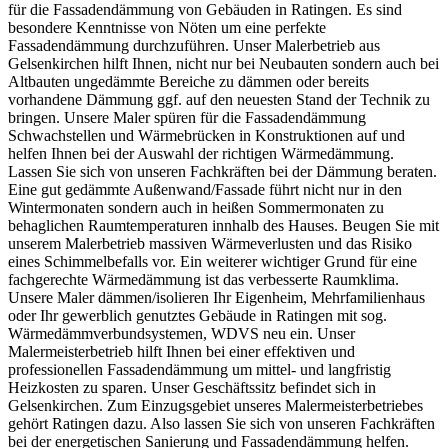
für die Fassadendämmung von Gebäuden in Ratingen. Es sind
besondere Kenntnisse von Nöten um eine perfekte
Fassadendämmung durchzuführen. Unser Malerbetrieb aus
Gelsenkirchen hilft Ihnen, nicht nur bei Neubauten sondern auch bei
Altbauten ungedämmte Bereiche zu dämmen oder bereits
vorhandene Dämmung ggf. auf den neuesten Stand der Technik zu
bringen. Unsere Maler spüren für die Fassadendämmung
Schwachstellen und Wärmebrücken in Konstruktionen auf und
helfen Ihnen bei der Auswahl der richtigen Wärmedämmung.
Lassen Sie sich von unseren Fachkräften bei der Dämmung beraten.
Eine gut gedämmte Außenwand/Fassade führt nicht nur in den
Wintermonaten sondern auch in heißen Sommermonaten zu
behaglichen Raumtemperaturen innhalb des Hauses. Beugen Sie mit
unserem Malerbetrieb massiven Wärmeverlusten und das Risiko
eines Schimmelbefalls vor. Ein weiterer wichtiger Grund für eine
fachgerechte Wärmedämmung ist das verbesserte Raumklima.
Unsere Maler dämmen/isolieren Ihr Eigenheim, Mehrfamilienhaus
oder Ihr gewerblich genutztes Gebäude in Ratingen mit sog.
Wärmedämmverbundsystemen, WDVS neu ein. Unser
Malermeisterbetrieb hilft Ihnen bei einer effektiven und
professionellen Fassadendämmung um mittel- und langfristig
Heizkosten zu sparen. Unser Geschäftssitz befindet sich in
Gelsenkirchen. Zum Einzugsgebiet unseres Malermeisterbetriebes
gehört Ratingen dazu. Also lassen Sie sich von unseren Fachkräften
bei der energetischen Sanierung und Fassadendämmung helfen.