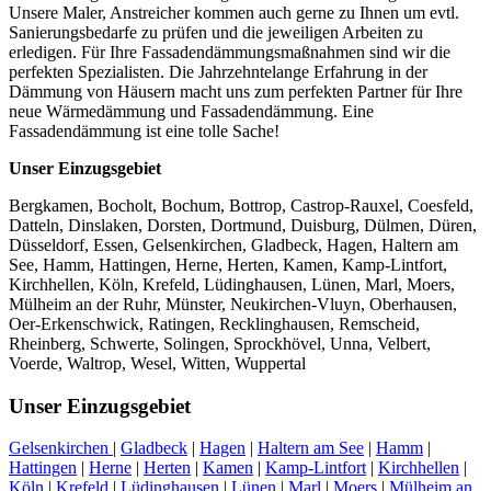
Unsere Maler, Anstreicher kommen auch gerne zu Ihnen um evtl.
Sanierungsbedarfe zu prüfen und die jeweiligen Arbeiten zu
erledigen. Für Ihre Fassadendämmungsmaßnahmen sind wir die
perfekten Spezialisten. Die Jahrzehntelange Erfahrung in der
Dämmung von Häusern macht uns zum perfekten Partner für Ihre
neue Wärmedämmung und Fassadendämmung. Eine
Fassadendämmung ist eine tolle Sache!
Unser Einzugsgebiet
Bergkamen, Bocholt, Bochum, Bottrop, Castrop-Rauxel, Coesfeld,
Datteln, Dinslaken, Dorsten, Dortmund, Duisburg, Dülmen, Düren,
Düsseldorf, Essen, Gelsenkirchen, Gladbeck, Hagen, Haltern am
See, Hamm, Hattingen, Herne, Herten, Kamen, Kamp-Lintfort,
Kirchhellen, Köln, Krefeld, Lüdinghausen, Lünen, Marl, Moers,
Mülheim an der Ruhr, Münster, Neukirchen-Vluyn, Oberhausen,
Oer-Erkenschwick, Ratingen, Recklinghausen, Remscheid,
Rheinberg, Schwerte, Solingen, Sprockhövel, Unna, Velbert,
Voerde, Waltrop, Wesel, Witten, Wuppertal
Unser Einzugsgebiet
Gelsenkirchen
|
Gladbeck
|
Hagen
|
Haltern am See
|
Hamm
|
Hattingen
|
Herne
|
Herten
|
Kamen
|
Kamp-Lintfort
|
Kirchhellen
|
Köln
|
Krefeld
|
Lüdinghausen
|
Lünen
|
Marl
|
Moers
|
Mülheim an