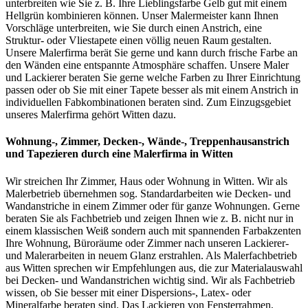
unterbreiten wie Sie z. B. Ihre Lieblingsfarbe Gelb gut mit einem
Hellgrün kombinieren können. Unser Malermeister kann Ihnen
Vorschläge unterbreiten, wie Sie durch einen Anstrich, eine
Struktur- oder Vliestapete einen völlig neuen Raum gestalten.
Unsere Malerfirma berät Sie gerne und kann durch frische Farbe an
den Wänden eine entspannte Atmosphäre schaffen. Unsere Maler
und Lackierer beraten Sie gerne welche Farben zu Ihrer Einrichtung
passen oder ob Sie mit einer Tapete besser als mit einem Anstrich in
individuellen Fabkombinationen beraten sind. Zum Einzugsgebiet
unseres Malerfirma gehört Witten dazu.
Wohnung-, Zimmer, Decken-, Wände-, Treppenhausanstrich
und Tapezieren durch eine Malerfirma in Witten
Wir streichen Ihr Zimmer, Haus oder Wohnung in Witten. Wir als
Malerbetrieb übernehmen sog. Standardarbeiten wie Decken- und
Wandanstriche in einem Zimmer oder für ganze Wohnungen. Gerne
beraten Sie als Fachbetrieb und zeigen Ihnen wie z. B. nicht nur in
einem klassischen Weiß sondern auch mit spannenden Farbakzenten
Ihre Wohnung, Büroräume oder Zimmer nach unseren Lackierer-
und Malerarbeiten in neuem Glanz erstrahlen. Als Malerfachbetrieb
aus Witten sprechen wir Empfehlungen aus, die zur Materialauswahl
bei Decken- und Wandanstrichen wichtig sind. Wir als Fachbetrieb
wissen, ob Sie besser mit einer Dispersions-, Latex- oder
Mineralfarbe beraten sind. Das Lackieren von Fensterrahmen,