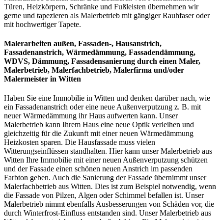
Türen, Heizkörpern, Schränke und Fußleisten übernehmen wir
gerne und tapezieren als Malerbetrieb mit gängiger Rauhfaser oder
mit hochwertiger Tapete.
Malerarbeiten außen, Fassaden-, Hausanstrich,
Fassadenanstrich, Wärmedämmung, Fassadendämmung,
WDVS, Dämmung, Fassadensanierung
durch einen Maler,
Malerbetrieb, Malerfachbetrieb, Malerfirma und/oder
Malermeister
in Witten
Haben Sie eine Immobilie in Witten und denken darüber nach, wie
ein Fassadenanstrich oder eine neue Außenverputzung z. B. mit
neuer Wärmedämmung ihr Haus aufwerten kann. Unser
Malerbetrieb kann Ihrem Haus eine neue Optik verleihen und
gleichzeitig für die Zukunft mit einer neuen Wärmedämmung
Heizkosten sparen. Die Hausfassade muss vielen
Witterungseinflüssen standhalten. Hier kann unser Malerbetrieb aus
Witten Ihre Immobilie mit einer neuen Außenverputzung schützen
und der Fassade einen schönen neuen Anstrich im passenden
Farbton geben. Auch die Sanierung der Fassade übernimmt unser
Malerfachbetrieb aus Witten. Dies ist zum Beispiel notwendig, wenn
die Fassade von Pilzen, Algen oder Schimmel befallen ist. Unser
Malerbetrieb nimmt ebenfalls Ausbesserungen von Schäden vor, die
durch Winterfrost-Einfluss entstanden sind. Unser Malerbetrieb aus