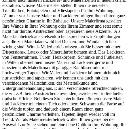
Zimmer nach unseren Lackierer- und Malerarbeiten in neuem Glanz
erstrahlen. Unsere Malermeister stellen Ihnen die neuesten
Trendfarben, Fototapeten und Vliestapeten für Ihre Wohnung
/Zimmer vor. Unsere Maler und Lackierer bringen Ihnen Ihren ganz
persönlichen Charme in Ihr Zuhause. Unsere Malerfirma gestaltet
Ihre Wände in Ihrer Wohnung oder Ihrem Zimmer und setzt somit
nicht nur durchs Anstreichen oder Tapezieren neue Akzente. Als
Malerfachbetrieb aus Gelsenkirchen sprechen wir Empfehlungen
aus, die zur Materialauswahl bei Decken- und Wandanstrichen
wichtig sind. Wir als Malerbetrieb wissen, ob Sie besser mit einer
Dispersions-, Latex- oder Mineralfarbe beraten sind. Das Lackieren
von Fensterrahmen, Türen, Heizkörpern, Schränke und Fußleisten
in Witten übernehmen unsere Maler und Lackierer gerne und
tapezieren als Malerfirma mit gängiger Rauhfaser oder mit
hochwertiger Tapete. Wir Maler und Lackierer können nicht nicht
nur streichen und tapezieren, wir kennen uns auch mit den
verschiedenen Maltechniken, der Materialkunde und
Untergrundbehandlung aus. Durch verschiedene Streichtechniken,
die wir z.B. beim Anstreichen anwenden, erzielen wir individuelle
optische Effekte. Bei diesen Streichtechniken können unsere Maler
und Lackierer mit einem Tuch oder einem Schwamm die Farbe auf
die Wände tupfen und dadurch einem Raum einen ganz
persönlichen Charme verleihen. Tapeten liegen wieder voll im
Trend. Wir als Malermeisterbetrieb wollen Ihnen gerne bei der
Auswahl zur Seite stehen und eine neue Optik in Ihre Wohnung, Ihr