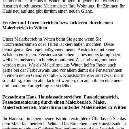
Zimmer oder Ihr Haus in Witten bringen. In jedem Fall wertet ein
Anstrich durch unsere Malermeister Ihre Wohnung, Ihr Zimmer, Ihr
Haus neu auf und gibt ihr/ihm einen neuen Glanz.
Fenster und Türen streichen bzw. lackieren durch einen
Malerbetrieb in Witten
Unser Malerbetrieb in Witten berät Sie gerne wenn Sie
Holzfensterrahmen oder Türen lackiert haben möchten. Diese
benötigen außen regelmäßig einen neuen Anstrich damit keine
Schäden entstehen. Fenster zu streichen ist besonders kompliziert,
weil dies meistens im bereits montierten Zustand vorgenommen
werden muss. Wir als Malerfirma aus Witten helfen Ihnen auch
gerne bei der Farbauswahl und vor allem damit die Fensterrahmen
in einem neuen Glanz erstrahlen. Kunststofffenster sind zwar nicht
so anfällig, können aber lackiert werden, um auch ihnen eine neue
und moderne Farbgebung zu verleihen.
Fassade am Haus, Hausfassade streichen, Fassadenanstrich,
Fassadensanierung
durch einen Malerbetrieb, Maler,
Malerfachbetrieb, Malerfirma und/oder Malermeister
in Witten
Ihr Haus soll in einem neuen Farbton erstrahlen? Überlassen Sie das
dem Malerfachbetrieb in Witten. Das Streichen einer Hausfassade ist
meistens mit einem Gerüstaufbau verbunden und der Anstrich ist in