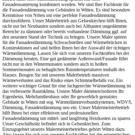
Fassadensanierung kombiniert werden. Wir sind Ihre Fachleute für
die Fassadendämmung von Gebäuden in Witten. Es sind besondere
Kenntnisse von Nöten um eine perfekte Fassadendämmung
durchzuführen. Unser Malerbetrieb aus Gelsenkirchen hilft Ihnen,
nicht nur bei Neubauten sondern auch bei Altbauten ungedämmte
Bereiche zu dämmen oder bereits vorhandene Dämmung ggf. auf
den neuesten Stand der Technik zu bringen. Unsere Maler spüren
für die Fassadendämmung Schwachstellen und Wärmebrücken in
Konstruktionen auf und helfen Ihnen bei der Auswahl der richtigen
Wärmedämmung. Lassen Sie sich von unseren Fachkräften bei der
Dämmung beraten. Eine gut gedämmte Außenwand/Fassade führt
nicht nur in den Wintermonaten sondern auch in heißen
Sommermonaten zu behaglichen Raumtemperaturen innhalb des
Hauses. Beugen Sie mit unserem Malerbetrieb massiven
Wärmeverlusten und das Risiko eines Schimmelbefalls vor. Ein
weiterer wichtiger Grund für eine fachgerechte Wärmedämmung ist
das verbesserte Raumklima. Unsere Maler dämmen/isolieren Ihr
Eigenheim, Mehrfamilienhaus oder Ihr gewerblich genutztes
Gebäude in Witten mit sog. Wärmedämmverbundsystemen, WDVS,
Dämmung, Fassadendämmung neu ein. Unser Malermeisterbetrieb
hilft Ihnen bei einer effektiven und professionellen
Fassadendämmung um mittel- und langfristig Heizkosten zu sparen.
Unser Geschäftssitz befindet sich in Gelsenkirchen. Zum
Einzugsgebiet unseres Malermeisterbetriebes gehört Witten dazu.
Also lassen Sie sich von unseren Fachkräften bei der energetischen