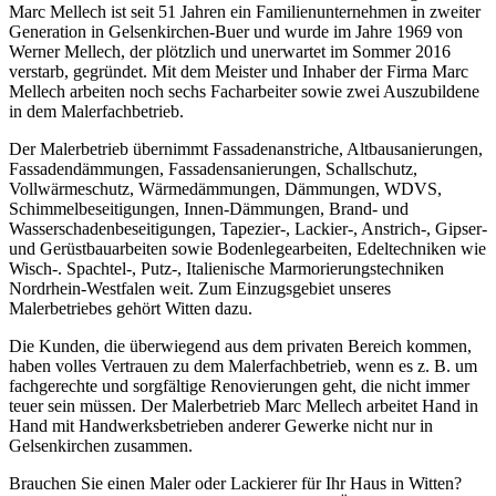
Marc Mellech ist seit 51 Jahren ein Familienunternehmen in zweiter
Generation in Gelsenkirchen-Buer und wurde im Jahre 1969 von
Werner Mellech, der plötzlich und unerwartet im Sommer 2016
verstarb, gegründet. Mit dem Meister und Inhaber der Firma Marc
Mellech arbeiten noch sechs Facharbeiter sowie zwei Auszubildene
in dem Malerfachbetrieb.
Der Malerbetrieb übernimmt Fassadenanstriche, Altbausanierungen,
Fassadendämmungen, Fassadensanierungen, Schallschutz,
Vollwärmeschutz, Wärmedämmungen, Dämmungen, WDVS,
Schimmelbeseitigungen, Innen-Dämmungen, Brand- und
Wasserschadenbeseitigungen, Tapezier-, Lackier-, Anstrich-, Gipser-
und Gerüstbauarbeiten sowie Bodenlegearbeiten, Edeltechniken wie
Wisch-. Spachtel-, Putz-, Italienische Marmorierungstechniken
Nordrhein-Westfalen weit. Zum Einzugsgebiet unseres
Malerbetriebes gehört Witten dazu.
Die Kunden, die überwiegend aus dem privaten Bereich kommen,
haben volles Vertrauen zu dem Malerfachbetrieb, wenn es z. B. um
fachgerechte und sorgfältige Renovierungen geht, die nicht immer
teuer sein müssen. Der Malerbetrieb Marc Mellech arbeitet Hand in
Hand mit Handwerksbetrieben anderer Gewerke nicht nur in
Gelsenkirchen zusammen.
Brauchen Sie einen Maler oder Lackierer für Ihr Haus in Witten?