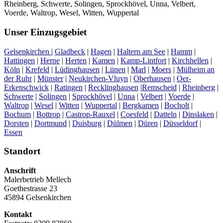
Rheinberg, Schwerte, Solingen, Sprockhövel, Unna, Velbert,
Voerde, Waltrop, Wesel, Witten, Wuppertal
Unser Einzugsgebiet
Gelsenkirchen
|
Gladbeck
|
Hagen
|
Haltern am See
|
Hamm
|
Hattingen
|
Herne
|
Herten
|
Kamen
|
Kamp-Lintfort
|
Kirchhellen
|
Köln
|
Krefeld
|
Lüdinghausen
|
Lünen
|
Marl
|
Moers
|
Mülheim an
der Ruhr
|
Münster
|
Neukirchen-Vluyn
|
Oberhausen
|
Oer-
Erkenschwick
|
Ratingen
|
Recklinghausen
|
Remscheid
|
Rheinberg
|
Schwerte
|
Solingen
|
Sprockhövel
|
Unna
|
Velbert
|
Voerde
|
Waltrop
|
Wesel
|
Witten
|
Wuppertal
|
Bergkamen
|
Bocholt
|
Bochum
|
Bottrop
|
Castrop-Rauxel
|
Coesfeld
|
Datteln
|
Dinslaken
|
Dorsten
|
Dortmund
|
Duisburg
|
Dülmen
|
Düren
|
Düsseldorf
|
Essen
Standort
Anschrift
Malerbetrieb Mellech
Goethestrasse 23
45894 Gelsenkirchen
Kontakt