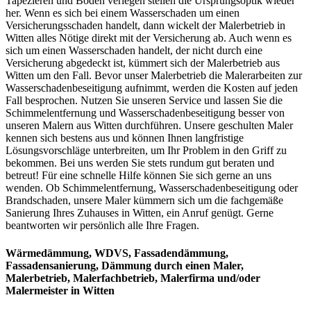
Tapezieren und Böden verlegen stellen die Ursprungsoptik wieder
her. Wenn es sich bei einem Wasserschaden um einen
Versicherungsschaden handelt, dann wickelt der Malerbetrieb in
Witten alles Nötige direkt mit der Versicherung ab. Auch wenn es
sich um einen Wasserschaden handelt, der nicht durch eine
Versicherung abgedeckt ist, kümmert sich der Malerbetrieb aus
Witten um den Fall. Bevor unser Malerbetrieb die Malerarbeiten zur
Wasserschadenbeseitigung aufnimmt, werden die Kosten auf jeden
Fall besprochen. Nutzen Sie unseren Service und lassen Sie die
Schimmelentfernung und Wasserschadenbeseitigung besser von
unseren Malern aus Witten durchführen. Unsere geschulten Maler
kennen sich bestens aus und können Ihnen langfristige
Lösungsvorschläge unterbreiten, um Ihr Problem in den Griff zu
bekommen. Bei uns werden Sie stets rundum gut beraten und
betreut! Für eine schnelle Hilfe können Sie sich gerne an uns
wenden. Ob Schimmelentfernung, Wasserschadenbeseitigung oder
Brandschaden, unsere Maler kümmern sich um die fachgemäße
Sanierung Ihres Zuhauses in Witten, ein Anruf genügt. Gerne
beantworten wir persönlich alle Ihre Fragen.
Wärmedämmung, WDVS, Fassadendämmung,
Fassadensanierung, Dämmung
durch einen Maler,
Malerbetrieb, Malerfachbetrieb, Malerfirma und/oder
Malermeister
in Witten