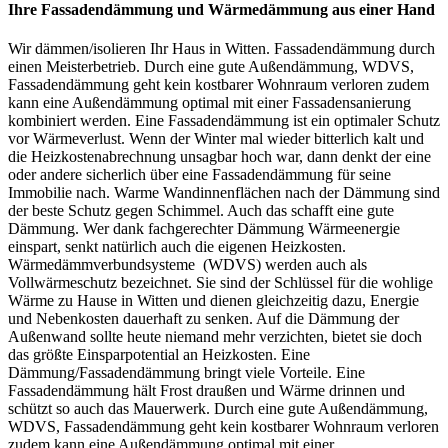
Ihre Fassadendämmung und Wärmedämmung aus einer Hand
Wir dämmen/isolieren Ihr Haus in Witten. Fassadendämmung durch
einen Meisterbetrieb. Durch eine gute Außendämmung, WDVS,
Fassadendämmung geht kein kostbarer Wohnraum verloren zudem
kann eine Außendämmung optimal mit einer Fassadensanierung
kombiniert werden. Eine Fassadendämmung ist ein optimaler Schutz
vor Wärmeverlust. Wenn der Winter mal wieder bitterlich kalt und
die Heizkostenabrechnung unsagbar hoch war, dann denkt der eine
oder andere sicherlich über eine Fassadendämmung für seine
Immobilie nach. Warme Wandinnenflächen nach der Dämmung sind
der beste Schutz gegen Schimmel. Auch das schafft eine gute
Dämmung. Wer dank fachgerechter Dämmung Wärmeenergie
einspart, senkt natürlich auch die eigenen Heizkosten.
Wärmedämmverbundsysteme (WDVS) werden auch als
Vollwärmeschutz bezeichnet. Sie sind der Schlüssel für die wohlige
Wärme zu Hause in Witten und dienen gleichzeitig dazu, Energie
und Nebenkosten dauerhaft zu senken. Auf die Dämmung der
Außenwand sollte heute niemand mehr verzichten, bietet sie doch
das größte Einsparpotential an Heizkosten. Eine
Dämmung/Fassadendämmung bringt viele Vorteile. Eine
Fassadendämmung hält Frost draußen und Wärme drinnen und
schützt so auch das Mauerwerk. Durch eine gute Außendämmung,
WDVS, Fassadendämmung geht kein kostbarer Wohnraum verloren
zudem kann eine Außendämmung optimal mit einer