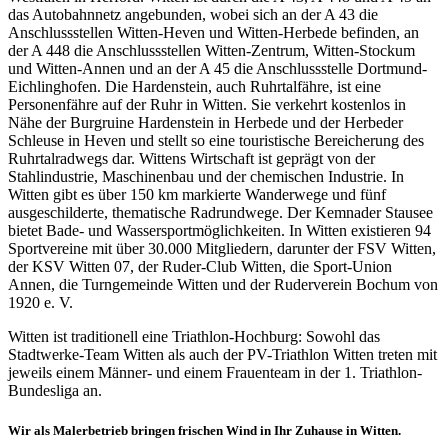
das Autobahnnetz angebunden, wobei sich an der A 43 die
Anschlussstellen Witten-Heven und Witten-Herbede befinden, an
der A 448 die Anschlussstellen Witten-Zentrum, Witten-Stockum
und Witten-Annen und an der A 45 die Anschlussstelle Dortmund-
Eichlinghofen. Die Hardenstein, auch Ruhrtalfähre, ist eine
Personenfähre auf der Ruhr in Witten. Sie verkehrt kostenlos in
Nähe der Burgruine Hardenstein in Herbede und der Herbeder
Schleuse in Heven und stellt so eine touristische Bereicherung des
Ruhrtalradwegs dar. Wittens Wirtschaft ist geprägt von der
Stahlindustrie, Maschinenbau und der chemischen Industrie. In
Witten gibt es über 150 km markierte Wanderwege und fünf
ausgeschilderte, thematische Radrundwege. Der Kemnader Stausee
bietet Bade- und Wassersportmöglichkeiten. In Witten existieren 94
Sportvereine mit über 30.000 Mitgliedern, darunter der FSV Witten,
der KSV Witten 07, der Ruder-Club Witten, die Sport-Union
Annen, die Turngemeinde Witten und der Ruderverein Bochum von
1920 e. V.
Witten ist traditionell eine Triathlon-Hochburg: Sowohl das
Stadtwerke-Team Witten als auch der PV-Triathlon Witten treten mit
jeweils einem Männer- und einem Frauenteam in der 1. Triathlon-
Bundesliga an.
Wir als Malerbetrieb bringen frischen Wind in Ihr Zuhause in Witten.