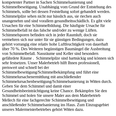
kompetenter Partner in Sachen Schimmelsanierung und
Schimmelbeseitigung. Unabhängig vom Grund der Entstehung des
Schimmels, sollte bei dessen Feststellung sofort gehandelt werden.
Schimmelpilze sehen nicht nur hässlich aus, sie riechen auch
unangenehm und sind vorallem gesundheitsschädlich. Es gibt viele
Ursachen für eine Schimmelbildung. Die häufigste Ursache für
Schimmelbefall ist das falsche und/oder zu wenige Lüften.
Schimmelsporen befinden sich in jeder Raumluft, doch sie
vermehren sich nur unter für sie günstigen Bedingungen, dazu
gehört vorrangig eine relativ hohe Luftfeuchtigkeit von dauerhaft
über 70 %. Des Weiteren begünstigen Baumängel die Ausbreitung
von Schimmelbefall. Nassräume und Keller sind besonders
gefährdete Räume . Schimmelpilze sind hartnäckig und können sich
sehr festsetzen. Unser Malerbetrieb hilft Ihnen professionell,
preiswert und schnell bei der
Schimmelbeseitigung/Schimmelbekämpfung und führt eine
Schimmelursachenermittlung mit anschließender
Schimmelursachenbeseitigung/Schimmelsanierung in Witten durch.
Geben Sie dem Schimmel und damit einer
Gesundheitsbeeinträchtigung keine Chance. Bekämpfen Sie den
Schimmel und holen Sie unsere Maler aus dem Malerbetrieb
Mellech für eine fachgerechte Schimmelbeseitigung und
anschließender Schimmelsanierung ins Haus. Zum Einzugsgebiet
unseres Malermeisterbetriebes gehört Witten dazu.