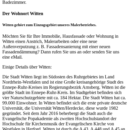
Badezimmer.
Der Wohnort Witten
Witten gehört zum Einzugsgebiet unseres Malerbetriebes.
Möchten Sie für Ihre Immobilie, Hausfassade oder Wohnung in
Witten einen Anstrich, Malerarbeiten oder eine neue
Außenverputzung z. B. Fassadensanierung mit einer neuen
Fassadendämmung? Dann rufen Sie uns an oder senden Sie uns
eine eMail.
Einige Details über Witten:
Die Stadt Witten liegt im Südosten des Ruhrgebietes im Land
Nordrhein-Westfalen und ist eine Große kreisangehörige Stadt des
Ennepe-Ruhr-Kreises im Regierungsbezirk Arnsberg. Witten ist die
größte Stadt im Ennepe-Ruhr-Kreis. Im Stadtgebiet befinden sich
vier Naturschutzgebiete mit ca. 184 Hektar. Die Stadt Witten hat ca.
99.000 Einwohner. In Witten befindet sich die erste private deutsche
Universität, die Universität Witten/Herdecke, diese wurde 1982
gegründet. Seit dem Jahr 2016 beherbergt die Stadt auch die
Evangelische Popakademie als zweiten Hochschulstandort der
Hochschule für Kirchenmusik der Evangelischen Kirche von
Westfalen in Herford. Witten ist durch die A 43, A 448 und A 45 an