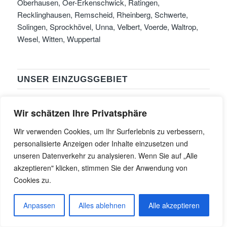
Oberhausen, Oer-Erkenschwick, Ratingen,
Recklinghausen, Remscheid, Rheinberg, Schwerte,
Solingen, Sprockhövel, Unna, Velbert, Voerde, Waltrop,
Wesel, Witten, Wuppertal
UNSER EINZUGSGEBIET
Gelsenkirchen
|
Gladbeck
|
Hagen
|
Haltern am See
|
Wir schätzen Ihre Privatsphäre
Hamm
|
Hattingen
|
Herne
|
Herten
|
Kamen
|
Kamp-
Lintfort
|
Kirchhellen
|
Köln
|
Krefeld
|
Lüdinghausen
|
Wir verwenden Cookies, um Ihr Surferlebnis zu verbessern,
Lünen
|
Marl
|
Moers
|
Mülheim an der Ruhr
|
Münster
|
personalisierte Anzeigen oder Inhalte einzusetzen und
Neukirchen-Vluyn
|
Oberhausen
|
Oer-Erkenschwick
|
unseren Datenverkehr zu analysieren. Wenn Sie auf „Alle
Ratingen
|
Recklinghausen
|
Remscheid
|
Rheinberg
|
akzeptieren" klicken, stimmen Sie der Anwendung von
Schwerte
|
Solingen
|
Sprockhövel
|
Unna
|
Velbert
|
Cookies zu.
Voerde
|
Waltrop
|
Wesel
|
Witten
|
Wuppertal
|
Bergkamen
|
Bocholt
|
Bochum
|
Bottrop
|
Castrop-Rauxel
|
Coesfeld
|
Anpassen
Alles ablehnen
Alle akzeptieren
Datteln
|
Dinslaken
|
Dorsten
|
Dortmund
|
Duisburg
|
Dülmen
|
Düren
|
Düsseldorf
|
Essen