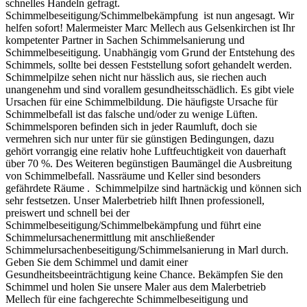
schnelles Handeln gefragt.
Schimmelbeseitigung/Schimmelbekämpfung ist nun angesagt. Wir
helfen sofort! Malermeister Marc Mellech aus Gelsenkirchen ist Ihr
kompetenter Partner in Sachen Schimmelsanierung und
Schimmelbeseitigung. Unabhängig vom Grund der Entstehung des
Schimmels, sollte bei dessen Feststellung sofort gehandelt werden.
Schimmelpilze sehen nicht nur hässlich aus, sie riechen auch
unangenehm und sind vorallem gesundheitsschädlich. Es gibt viele
Ursachen für eine Schimmelbildung. Die häufigste Ursache für
Schimmelbefall ist das falsche und/oder zu wenige Lüften.
Schimmelsporen befinden sich in jeder Raumluft, doch sie
vermehren sich nur unter für sie günstigen Bedingungen, dazu
gehört vorrangig eine relativ hohe Luftfeuchtigkeit von dauerhaft
über 70 %. Des Weiteren begünstigen Baumängel die Ausbreitung
von Schimmelbefall. Nassräume und Keller sind besonders
gefährdete Räume . Schimmelpilze sind hartnäckig und können sich
sehr festsetzen. Unser Malerbetrieb hilft Ihnen professionell,
preiswert und schnell bei der
Schimmelbeseitigung/Schimmelbekämpfung und führt eine
Schimmelursachenermittlung mit anschließender
Schimmelursachenbeseitigung/Schimmelsanierung in Marl durch.
Geben Sie dem Schimmel und damit einer
Gesundheitsbeeinträchtigung keine Chance. Bekämpfen Sie den
Schimmel und holen Sie unsere Maler aus dem Malerbetrieb
Mellech für eine fachgerechte Schimmelbeseitigung und