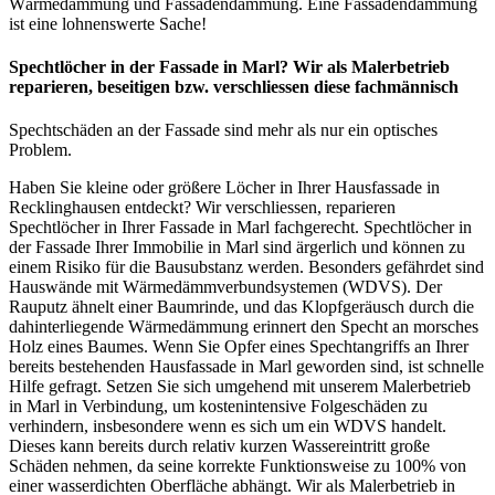
Wärmedämmung und Fassadendämmung. Eine Fassadendämmung
ist eine lohnenswerte Sache!
Spechtlöcher in der Fassade in Marl? Wir als Malerbetrieb
reparieren, beseitigen bzw. verschliessen diese fachmännisch
Spechtschäden an der Fassade sind mehr als nur ein optisches
Problem.
Haben Sie kleine oder größere Löcher in Ihrer Hausfassade in
Recklinghausen entdeckt? Wir verschliessen, reparieren
Spechtlöcher in Ihrer Fassade in Marl fachgerecht. Spechtlöcher in
der Fassade Ihrer Immobilie in Marl sind ärgerlich und können zu
einem Risiko für die Bausubstanz werden. Besonders gefährdet sind
Hauswände mit Wärmedämmverbundsystemen (WDVS). Der
Rauputz ähnelt einer Baumrinde, und das Klopfgeräusch durch die
dahinterliegende Wärmedämmung erinnert den Specht an morsches
Holz eines Baumes. Wenn Sie Opfer eines Spechtangriffs an Ihrer
bereits bestehenden Hausfassade in Marl geworden sind, ist schnelle
Hilfe gefragt. Setzen Sie sich umgehend mit unserem Malerbetrieb
in Marl in Verbindung, um kostenintensive Folgeschäden zu
verhindern, insbesondere wenn es sich um ein WDVS handelt.
Dieses kann bereits durch relativ kurzen Wassereintritt große
Schäden nehmen, da seine korrekte Funktionsweise zu 100% von
einer wasserdichten Oberfläche abhängt. Wir als Malerbetrieb in