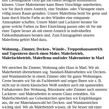
Ihre Lieblingsfarbe Gelb gut mit einem Hellgrün kombinieren
können. Unser Malermeister kann Ihnen Vorschläge unterbreiten,
wie Sie durch einen Anstrich, eine Struktur- oder Vliestapete einen
völlig neuen Raum gestalten. Unsere Malerfirma berät Sie gerne und
kann durch frische Farbe an den Wänden eine entspannte
Atmosphäre schaffen. Unsere Maler und Lackierer beraten Sie
gerne welche Farben zu Ihrer Einrichtung passen oder ob Sie mit
einer Tapete besser als mit einem Anstrich in individuellen
Fabkombinationen beraten sind. Zum Einzugsgebiet unseres
Malerfirma gehört Marl dazu.
Wohnung-, Zimmer, Decken-, Wände-, Treppenhausanstrich
und Tapezieren
durch einen Maler, Malerbetrieb,
Malerfachbetrieb, Malerfirma und/oder Malermeister
in Marl
Wir streichen Ihr Zimmer, Wohnung oder Haus in Marl. Wir als
Malerbetrieb übernehmen sog. Standard-Malerarbeiten wie Decken-
und Wandanstriche in einem Zimmer oder für ganze Wohnungen.
Gerne beraten wir Sie als Fachbetrieb und zeigen Ihnen wie z. B.
nicht nur in einem klassischen Weiß sondern auch mit spannenden
Farbakzenten Ihre Wohnung, Büroräume oder Zimmer nach unseren
Lackierer- und Malerarbeiten in neuem Glanz erstrahlen. Als
Malerfachbetrieb aus Gelsenkirchen sprechen wir Empfehlungen
aus, die zur Materialauswahl bei Decken- und Wandanstrichen
wichtig sind. Wir als Malerbetrieb wissen, ob Sie besser mit einer