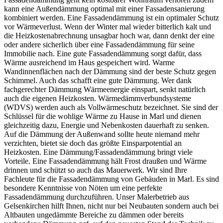
kann eine Außendämmung optimal mit einer Fassadensanierung
kombiniert werden. Eine Fassadendämmung ist ein optimaler Schutz
vor Wärmeverlust. Wenn der Winter mal wieder bitterlich kalt und
die Heizkostenabrechnung unsagbar hoch war, dann denkt der eine
oder andere sicherlich über eine Fassadendämmung für seine
Immobilie nach. Eine gute Fassadendämmung sorgt dafür, dass
Wärme ausreichend im Haus gespeichert wird. Warme
Wandinnenflächen nach der Dämmung sind der beste Schutz gegen
Schimmel. Auch das schafft eine gute Dämmung. Wer dank
fachgerechter Dämmung Wärmeenergie einspart, senkt natürlich
auch die eigenen Heizkosten. Wärmedämmverbundsysteme
(WDVS) werden auch als Vollwärmeschutz bezeichnet. Sie sind der
Schlüssel für die wohlige Wärme zu Hause in Marl und dienen
gleichzeitig dazu, Energie und Nebenkosten dauerhaft zu senken.
Auf die Dämmung der Außenwand sollte heute niemand mehr
verzichten, bietet sie doch das größte Einsparpotential an
Heizkosten. Eine Dämmung/Fassadendämmung bringt viele
Vorteile. Eine Fassadendämmung hält Frost draußen und Wärme
drinnen und schützt so auch das Mauerwerk. Wir sind Ihre
Fachleute für die Fassadendämmung von Gebäuden in Marl. Es sind
besondere Kenntnisse von Nöten um eine perfekte
Fassadendämmung durchzuführen. Unser Malerbetrieb aus
Gelsenkirchen hilft Ihnen, nicht nur bei Neubauten sondern auch bei
Altbauten ungedämmte Bereiche zu dämmen oder bereits