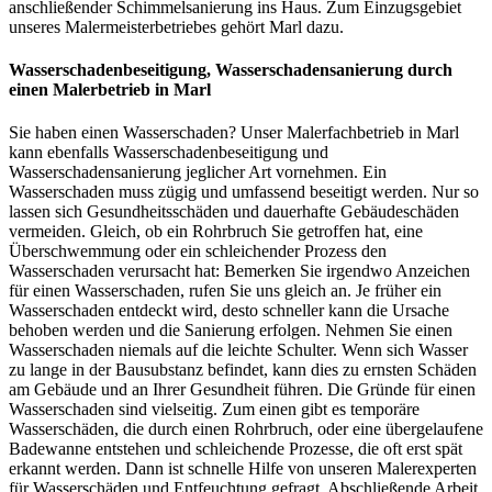
anschließender Schimmelsanierung ins Haus. Zum Einzugsgebiet
unseres Malermeisterbetriebes gehört Marl dazu.
Wasserschadenbeseitigung, Wasserschadensanierung durch
einen Malerbetrieb in Marl
Sie haben einen Wasserschaden? Unser Malerfachbetrieb in Marl
kann ebenfalls Wasserschadenbeseitigung und
Wasserschadensanierung jeglicher Art vornehmen. Ein
Wasserschaden muss zügig und umfassend beseitigt werden. Nur so
lassen sich Gesundheitsschäden und dauerhafte Gebäudeschäden
vermeiden. Gleich, ob ein Rohrbruch Sie getroffen hat, eine
Überschwemmung oder ein schleichender Prozess den
Wasserschaden verursacht hat: Bemerken Sie irgendwo Anzeichen
für einen Wasserschaden, rufen Sie uns gleich an. Je früher ein
Wasserschaden entdeckt wird, desto schneller kann die Ursache
behoben werden und die Sanierung erfolgen. Nehmen Sie einen
Wasserschaden niemals auf die leichte Schulter. Wenn sich Wasser
zu lange in der Bausubstanz befindet, kann dies zu ernsten Schäden
am Gebäude und an Ihrer Gesundheit führen. Die Gründe für einen
Wasserschaden sind vielseitig. Zum einen gibt es temporäre
Wasserschäden, die durch einen Rohrbruch, oder eine übergelaufene
Badewanne entstehen und schleichende Prozesse, die oft erst spät
erkannt werden. Dann ist schnelle Hilfe von unseren Malerexperten
für Wasserschäden und Entfeuchtung gefragt. Abschließende Arbeit