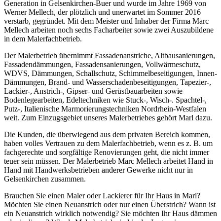
Generation in Gelsenkirchen-Buer und wurde im Jahre 1969 von
Werner Mellech, der plötzlich und unerwartet im Sommer 2016
verstarb, gegründet. Mit dem Meister und Inhaber der Firma Marc
Mellech arbeiten noch sechs Facharbeiter sowie zwei Auszubildene
in dem Malerfachbetrieb.
Der Malerbetrieb übernimmt Fassadenanstriche, Altbausanierungen,
Fassadendämmungen, Fassadensanierungen, Vollwärmeschutz,
WDVS, Dämmungen, Schallschutz, Schimmelbeseitigungen, Innen-
Dämmungen, Brand- und Wasserschadenbeseitigungen, Tapezier-,
Lackier-, Anstrich-, Gipser- und Gerüstbauarbeiten sowie
Bodenlegearbeiten, Edeltechniken wie Stuck-, Wisch-. Spachtel-,
Putz-, Italienische Marmorierungstechniken Nordrhein-Westfalen
weit. Zum Einzugsgebiet unseres Malerbetriebes gehört Marl dazu.
Die Kunden, die überwiegend aus dem privaten Bereich kommen,
haben volles Vertrauen zu dem Malerfachbetrieb, wenn es z. B. um
fachgerechte und sorgfältige Renovierungen geht, die nicht immer
teuer sein müssen. Der Malerbetrieb Marc Mellech arbeitet Hand in
Hand mit Handwerksbetrieben anderer Gewerke nicht nur in
Gelsenkirchen zusammen.
Brauchen Sie einen Maler oder Lackierer für Ihr Haus in Marl?
Möchten Sie einen Neuanstrich oder nur einen Überstrich? Wann ist
ein Neuanstrich wirklich notwendig? Sie möchten Ihr Haus dämmen