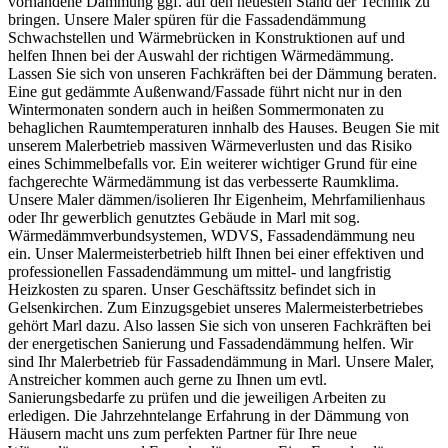
vorhandene Dämmung ggf. auf den neuesten Stand der Technik zu
bringen. Unsere Maler spüren für die Fassadendämmung
Schwachstellen und Wärmebrücken in Konstruktionen auf und
helfen Ihnen bei der Auswahl der richtigen Wärmedämmung.
Lassen Sie sich von unseren Fachkräften bei der Dämmung beraten.
Eine gut gedämmte Außenwand/Fassade führt nicht nur in den
Wintermonaten sondern auch in heißen Sommermonaten zu
behaglichen Raumtemperaturen innhalb des Hauses. Beugen Sie mit
unserem Malerbetrieb massiven Wärmeverlusten und das Risiko
eines Schimmelbefalls vor. Ein weiterer wichtiger Grund für eine
fachgerechte Wärmedämmung ist das verbesserte Raumklima.
Unsere Maler dämmen/isolieren Ihr Eigenheim, Mehrfamilienhaus
oder Ihr gewerblich genutztes Gebäude in Marl mit sog.
Wärmedämmverbundsystemen, WDVS, Fassadendämmung neu
ein. Unser Malermeisterbetrieb hilft Ihnen bei einer effektiven und
professionellen Fassadendämmung um mittel- und langfristig
Heizkosten zu sparen. Unser Geschäftssitz befindet sich in
Gelsenkirchen. Zum Einzugsgebiet unseres Malermeisterbetriebes
gehört Marl dazu. Also lassen Sie sich von unseren Fachkräften bei
der energetischen Sanierung und Fassadendämmung helfen. Wir
sind Ihr Malerbetrieb für Fassadendämmung in Marl. Unsere Maler,
Anstreicher kommen auch gerne zu Ihnen um evtl.
Sanierungsbedarfe zu prüfen und die jeweiligen Arbeiten zu
erledigen. Die Jahrzehntelange Erfahrung in der Dämmung von
Häusern macht uns zum perfekten Partner für Ihre neue