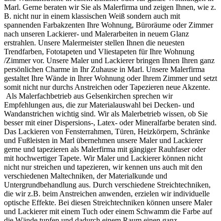
Marl. Gerne beraten wir Sie als Malerfirma und zeigen Ihnen, wie z.
B. nicht nur in einem klassischen Weiß sondern auch mit
spannenden Farbakzenten Ihre Wohnung, Büroräume oder Zimmer
nach unseren Lackierer- und Malerarbeiten in neuem Glanz
erstrahlen. Unsere Malermeister stellen Ihnen die neuesten
Trendfarben, Fototapeten und Vliestapeten für Ihre Wohnung
/Zimmer vor. Unsere Maler und Lackierer bringen Ihnen Ihren ganz
persönlichen Charme in Ihr Zuhause in Marl. Unsere Malerfirma
gestaltet Ihre Wände in Ihrer Wohnung oder Ihrem Zimmer und setzt
somit nicht nur durchs Anstreichen oder Tapezieren neue Akzente.
Als Malerfachbetrieb aus Gelsenkirchen sprechen wir
Empfehlungen aus, die zur Materialauswahl bei Decken- und
Wandanstrichen wichtig sind. Wir als Malerbetrieb wissen, ob Sie
besser mit einer Dispersions-, Latex- oder Mineralfarbe beraten sind.
Das Lackieren von Fensterrahmen, Türen, Heizkörpern, Schränke
und Fußleisten in Marl übernehmen unsere Maler und Lackierer
gerne und tapezieren als Malerfirma mit gängiger Rauhfaser oder
mit hochwertiger Tapete. Wir Maler und Lackierer können nicht
nicht nur streichen und tapezieren, wir kennen uns auch mit den
verschiedenen Maltechniken, der Materialkunde und
Untergrundbehandlung aus. Durch verschiedene Streichtechniken,
die wir z.B. beim Anstreichen anwenden, erzielen wir individuelle
optische Effekte. Bei diesen Streichtechniken können unsere Maler
und Lackierer mit einem Tuch oder einem Schwamm die Farbe auf
die Wände tupfen und dadurch einem Raum einen ganz