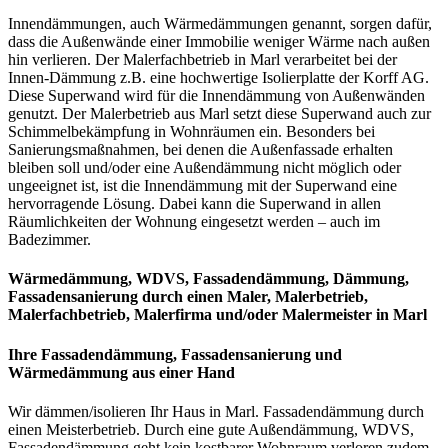
Innendämmungen, auch Wärmedämmungen genannt, sorgen dafür,
dass die Außenwände einer Immobilie weniger Wärme nach außen
hin verlieren. Der Malerfachbetrieb in Marl verarbeitet bei der
Innen-Dämmung z.B. eine hochwertige Isolierplatte der Korff AG.
Diese Superwand wird für die Innendämmung von Außenwänden
genutzt. Der Malerbetrieb aus Marl setzt diese Superwand auch zur
Schimmelbekämpfung in Wohnräumen ein. Besonders bei
Sanierungsmaßnahmen, bei denen die Außenfassade erhalten
bleiben soll und/oder eine Außendämmung nicht möglich oder
ungeeignet ist, ist die Innendämmung mit der Superwand eine
hervorragende Lösung. Dabei kann die Superwand in allen
Räumlichkeiten der Wohnung eingesetzt werden – auch im
Badezimmer.
Wärmedämmung, WDVS, Fassadendämmung, Dämmung,
Fassadensanierung
durch einen Maler, Malerbetrieb,
Malerfachbetrieb, Malerfirma und/oder Malermeister
in Marl
Ihre Fassadendämmung, Fassadensanierung und
Wärmedämmung aus einer Hand
Wir dämmen/isolieren Ihr Haus in Marl. Fassadendämmung durch
einen Meisterbetrieb. Durch eine gute Außendämmung, WDVS,
Fassadendämmung geht kein kostbarer Wohnraum verloren zudem