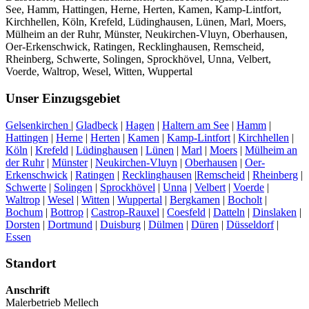
See, Hamm, Hattingen, Herne, Herten, Kamen, Kamp-Lintfort,
Kirchhellen, Köln, Krefeld, Lüdinghausen, Lünen, Marl, Moers,
Mülheim an der Ruhr, Münster, Neukirchen-Vluyn, Oberhausen,
Oer-Erkenschwick, Ratingen, Recklinghausen, Remscheid,
Rheinberg, Schwerte, Solingen, Sprockhövel, Unna, Velbert,
Voerde, Waltrop, Wesel, Witten, Wuppertal
Unser Einzugsgebiet
Gelsenkirchen
|
Gladbeck
|
Hagen
|
Haltern am See
|
Hamm
|
Hattingen
|
Herne
|
Herten
|
Kamen
|
Kamp-Lintfort
|
Kirchhellen
|
Köln
|
Krefeld
|
Lüdinghausen
|
Lünen
|
Marl
|
Moers
|
Mülheim an
der Ruhr
|
Münster
|
Neukirchen-Vluyn
|
Oberhausen
|
Oer-
Erkenschwick
|
Ratingen
|
Recklinghausen
|
Remscheid
|
Rheinberg
|
Schwerte
|
Solingen
|
Sprockhövel
|
Unna
|
Velbert
|
Voerde
|
Waltrop
|
Wesel
|
Witten
|
Wuppertal
|
Bergkamen
|
Bocholt
|
Bochum
|
Bottrop
|
Castrop-Rauxel
|
Coesfeld
|
Datteln
|
Dinslaken
|
Dorsten
|
Dortmund
|
Duisburg
|
Dülmen
|
Düren
|
Düsseldorf
|
Essen
Standort
Anschrift
Malerbetrieb Mellech