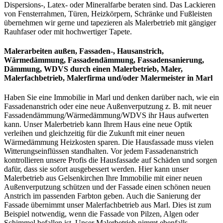
Dispersions-, Latex- oder Mineralfarbe beraten sind. Das Lackieren
von Fensterrahmen, Türen, Heizkörpern, Schränke und Fußleisten
übernehmen wir gerne und tapezieren als Malerbetrieb mit gängiger
Rauhfaser oder mit hochwertiger Tapete.
Malerarbeiten außen, Fassaden-, Hausanstrich,
Wärmedämmung, Fassadendämmung, Fassadensanierung,
Dämmung, WDVS
durch einen Malerbetrieb, Maler,
Malerfachbetrieb, Malerfirma und/oder Malermeister
in Marl
Haben Sie eine Immobilie in Marl und denken darüber nach, wie ein
Fassadenanstrich oder eine neue Außenverputzung z. B. mit neuer
Fassadendämmung/Wärmedämmung/WDVS ihr Haus aufwerten
kann. Unser Malerbetrieb kann Ihrem Haus eine neue Optik
verleihen und gleichzeitig für die Zukunft mit einer neuen
Wärmedämmung Heizkosten sparen. Die Hausfassade muss vielen
Witterungseinflüssen standhalten. Vor jedem Fassadenanstrich
kontrollieren unsere Profis die Hausfassade auf Schäden und sorgen
dafür, dass sie sofort ausgebessert werden. Hier kann unser
Malerbetrieb aus Gelsenkirchen Ihre Immobilie mit einer neuen
Außenverputzung schützen und der Fassade einen schönen neuen
Anstrich im passenden Farbton geben. Auch die Sanierung der
Fassade übernimmt unser Malerfachbetrieb aus Marl. Dies ist zum
Beispiel notwendig, wenn die Fassade von Pilzen, Algen oder
Schimmel befallen ist. Unser Malerbetrieb nimmt ebenfalls