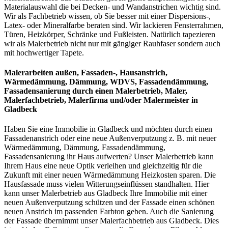
Materialauswahl die bei Decken- und Wandanstrichen wichtig sind.
Wir als Fachbetrieb wissen, ob Sie besser mit einer Dispersions-,
Latex- oder Mineralfarbe beraten sind. Wir lackieren Fensterrahmen,
Türen, Heizkörper, Schränke und Fußleisten. Natürlich tapezieren
wir als Malerbetrieb nicht nur mit gängiger Rauhfaser sondern auch
mit hochwertiger Tapete.
Malerarbeiten außen, Fassaden-, Hausanstrich,
Wärmedämmung, Dämmung, WDVS, Fassadendämmung,
Fassadensanierung
durch einen Malerbetrieb, Maler,
Malerfachbetrieb, Malerfirma und/oder Malermeister
in
Gladbeck
Haben Sie eine Immobilie in Gladbeck und möchten durch einen
Fassadenanstrich oder eine neue Außenverputzung z. B. mit neuer
Wärmedämmung, Dämmung, Fassadendämmung,
Fassadensanierung ihr Haus aufwerten? Unser Malerbetrieb kann
Ihrem Haus eine neue Optik verleihen und gleichzeitig für die
Zukunft mit einer neuen Wärmedämmung Heizkosten sparen. Die
Hausfassade muss vielen Witterungseinflüssen standhalten. Hier
kann unser Malerbetrieb aus Gladbeck Ihre Immobilie mit einer
neuen Außenverputzung schützen und der Fassade einen schönen
neuen Anstrich im passenden Farbton geben. Auch die Sanierung
der Fassade übernimmt unser Malerfachbetrieb aus Gladbeck. Dies