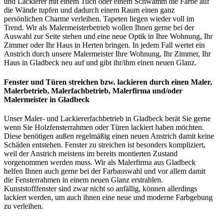
und Lackierer mit einem Tuch oder einem Schwamm die Farbe auf
die Wände tupfen und dadurch einem Raum einen ganz
persönlichen Charme verleihen. Tapeten liegen wieder voll im
Trend. Wir als Malermeisterbetrieb wollen Ihnen gerne bei der
Auswahl zur Seite stehen und eine neue Optik in Ihre Wohnung, Ihr
Zimmer oder Ihr Haus in Herten bringen. In jedem Fall wertet ein
Anstrich durch unsere Malermeister Ihre Wohnung, Ihr Zimmer, Ihr
Haus in Gladbeck neu auf und gibt ihr/ihm einen neuen Glanz.
Fenster und Türen streichen bzw. lackieren
durch einen Maler,
Malerbetrieb, Malerfachbetrieb, Malerfirma und/oder
Malermeister
in Gladbeck
Unser Maler- und Lackiererfachbetrieb in Gladbeck berät Sie gerne
wenn Sie Holzfensterrahmen oder Türen lackiert haben möchten.
Diese benötigen außen regelmäßig einen neuen Anstrich damit keine
Schäden entstehen. Fenster zu streichen ist besonders kompliziert,
weil der Anstrich meistens im bereits montierten Zustand
vorgenommen werden muss. Wir als Malerfirma aus Gladbeck
helfen Ihnen auch gerne bei der Farbauswahl und vor allem damit
die Fensterrahmen in einem neuen Glanz erstrahlen.
Kunststofffenster sind zwar nicht so anfällig, können allerdings
lackiert werden, um auch ihnen eine neue und moderne Farbgebung
zu verleihen.