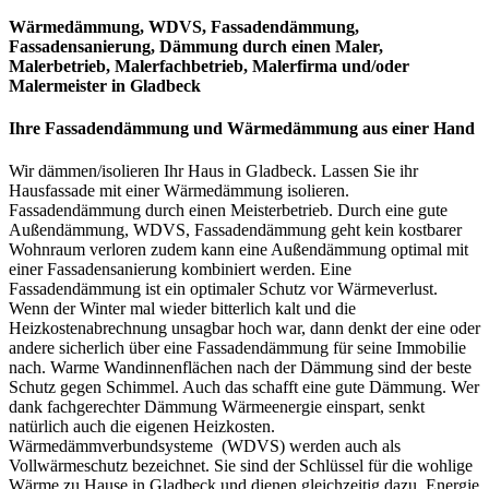
Wärmedämmung, WDVS, Fassadendämmung,
Fassadensanierung, Dämmung
durch einen Maler,
Malerbetrieb, Malerfachbetrieb, Malerfirma und/oder
Malermeister
in Gladbeck
Ihre Fassadendämmung und Wärmedämmung aus einer Hand
Wir dämmen/isolieren Ihr Haus in Gladbeck. Lassen Sie ihr
Hausfassade mit einer Wärmedämmung isolieren.
Fassadendämmung durch einen Meisterbetrieb. Durch eine gute
Außendämmung, WDVS, Fassadendämmung geht kein kostbarer
Wohnraum verloren zudem kann eine Außendämmung optimal mit
einer Fassadensanierung kombiniert werden. Eine
Fassadendämmung ist ein optimaler Schutz vor Wärmeverlust.
Wenn der Winter mal wieder bitterlich kalt und die
Heizkostenabrechnung unsagbar hoch war, dann denkt der eine oder
andere sicherlich über eine Fassadendämmung für seine Immobilie
nach. Warme Wandinnenflächen nach der Dämmung sind der beste
Schutz gegen Schimmel. Auch das schafft eine gute Dämmung. Wer
dank fachgerechter Dämmung Wärmeenergie einspart, senkt
natürlich auch die eigenen Heizkosten.
Wärmedämmverbundsysteme (WDVS) werden auch als
Vollwärmeschutz bezeichnet. Sie sind der Schlüssel für die wohlige
Wärme zu Hause in Gladbeck und dienen gleichzeitig dazu, Energie