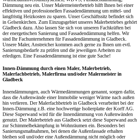
Dämmung neu ein. Unser Malermeisterbetrieb hilft Ihnen bei einer
effektiven und professionellen Fassadendämmung um mittel- und
langfristig Heizkosten zu sparen. Unser Geschäftssitz befindet sich
in Gelsenkirchen. Zum Einzugsgebiet unseres Malerbetriebes gehört
Gladbeck dazu. Also lassen Sie sich von unseren Fachkräften bei
der energetischen Sanierung und Fassadendämmung helfen. Wir
sind Ihr Fachunternehmen für Fassadendämmung in Gladbeck.
Unsere Maler, Anstreicher kommen auch gerne zu Ihnen um evtl.
Sanierungsbedarfe zu prüfen und die jeweiligen Arbeiten zu
erledigen. Eine Fassadendämmung ist eine gute Sache!
Innen-Dämmung
durch einen Maler, Malerbetrieb,
Malerfachbetrieb, Malerfirma und/oder Malermeister
in
Gladbeck
Innendämmungen, auch Wärmedämmungen genannt, sorgen dafür,
dass die Außenwände einer Immobilie weniger Wärme nach außen
hin verlieren. Der Malerfachbetrieb in Gladbeck verarbeitet bei der
Innen-Dämmung z.B. eine hochwertige Isolierplatte der Korff AG.
Diese Superwand wird für die Innendämmung von Außenwänden
genutzt. Der Malerbetrieb aus Gladbeck setzt diese Superwand auch
zur Schimmelbekämpfung in Wohnräumen ein. Besonders bei
Sanierungsmaßnahmen, bei denen die Außenfassade erhalten
bleiben soll und/oder eine Außendämmung nicht möglich oder