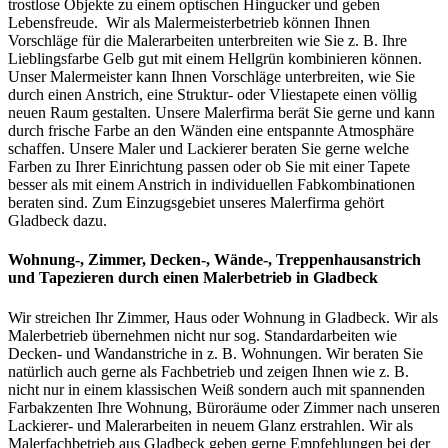
trostlose Objekte zu einem optischen Hingucker und geben
Lebensfreude. Wir als Malermeisterbetrieb können Ihnen
Vorschläge für die Malerarbeiten unterbreiten wie Sie z. B. Ihre
Lieblingsfarbe Gelb gut mit einem Hellgrün kombinieren können.
Unser Malermeister kann Ihnen Vorschläge unterbreiten, wie Sie
durch einen Anstrich, eine Struktur- oder Vliestapete einen völlig
neuen Raum gestalten. Unsere Malerfirma berät Sie gerne und kann
durch frische Farbe an den Wänden eine entspannte Atmosphäre
schaffen. Unsere Maler und Lackierer beraten Sie gerne welche
Farben zu Ihrer Einrichtung passen oder ob Sie mit einer Tapete
besser als mit einem Anstrich in individuellen Fabkombinationen
beraten sind. Zum Einzugsgebiet unseres Malerfirma gehört
Gladbeck dazu.
Wohnung-, Zimmer, Decken-, Wände-, Treppenhausanstrich
und Tapezieren durch einen Malerbetrieb in Gladbeck
Wir streichen Ihr Zimmer, Haus oder Wohnung in Gladbeck. Wir als
Malerbetrieb übernehmen nicht nur sog. Standardarbeiten wie
Decken- und Wandanstriche in z. B. Wohnungen. Wir beraten Sie
natürlich auch gerne als Fachbetrieb und zeigen Ihnen wie z. B.
nicht nur in einem klassischen Weiß sondern auch mit spannenden
Farbakzenten Ihre Wohnung, Büroräume oder Zimmer nach unseren
Lackierer- und Malerarbeiten in neuem Glanz erstrahlen. Wir als
Malerfachbetrieb aus Gladbeck geben gerne Empfehlungen bei der