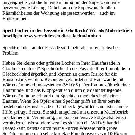
ungeeignet ist, ist die Innendämmung mit der Superwand eine
hervorragende Lösung. Dabei kann die Superwand in allen
Räumlichkeiten der Wohnung eingesetzt werden – auch im
Badezimmer.
Spechtlöcher in der Fassade in Gladbeck? Wir als Malerbetrieb
beseitigen bzw. verschliessen diese fachmännisch
Spechtschäden an der Fassade sind mehr als nur ein optisches
Problem.
Haben Sie kleine oder größere Löcher in Ihrer Hausfassade in
Gladbeck entdeckt? Spechtlöcher in der Fassade Ihrer Immobilie in
Gladbeck sind ärgerlich und können zu einem Risiko für die
Bausubstanz werden. Besonders gefährdet sind Hauswände mit
Wärmedämmverbundsystemen (WDVS). Der Rauputz ähnelt einer
Baumrinde, und das Klopfgeräusch durch die dahinterliegende
Wärmedämmung erinnert den Specht an morsches Holz eines
Baumes. Wenn Sie Opfer eines Spechtangriffs an Ihrer bereits
bestehenden Hausfassade in Gladbeck geworden sind, ist schnelle
Hilfe gefragt. Setzen Sie sich umgehend mit unserem Malerbetrieb
in Gladbeck in Verbindung, um kostenintensive Folgeschäden zu
verhindern, insbesondere wenn es sich um ein WDVS handelt.
Dieses kann bereits durch relativ kurzen Wassereintritt große
Schäden nehmen, da seine korrekte Funktionsweise zu 100% von