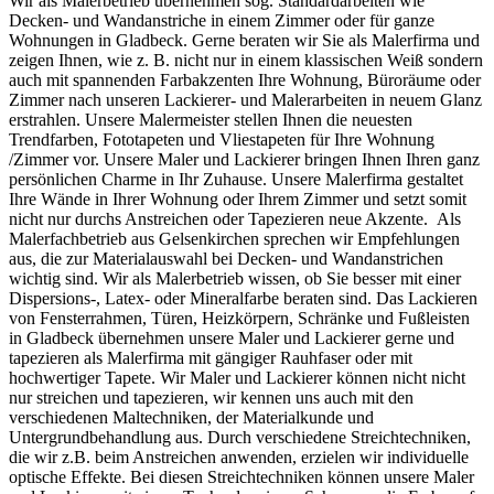
Wir als Malerbetrieb übernehmen sog. Standardarbeiten wie
Decken- und Wandanstriche in einem Zimmer oder für ganze
Wohnungen in Gladbeck. Gerne beraten wir Sie als Malerfirma und
zeigen Ihnen, wie z. B. nicht nur in einem klassischen Weiß sondern
auch mit spannenden Farbakzenten Ihre Wohnung, Büroräume oder
Zimmer nach unseren Lackierer- und Malerarbeiten in neuem Glanz
erstrahlen. Unsere Malermeister stellen Ihnen die neuesten
Trendfarben, Fototapeten und Vliestapeten für Ihre Wohnung
/Zimmer vor. Unsere Maler und Lackierer bringen Ihnen Ihren ganz
persönlichen Charme in Ihr Zuhause. Unsere Malerfirma gestaltet
Ihre Wände in Ihrer Wohnung oder Ihrem Zimmer und setzt somit
nicht nur durchs Anstreichen oder Tapezieren neue Akzente. Als
Malerfachbetrieb aus Gelsenkirchen sprechen wir Empfehlungen
aus, die zur Materialauswahl bei Decken- und Wandanstrichen
wichtig sind. Wir als Malerbetrieb wissen, ob Sie besser mit einer
Dispersions-, Latex- oder Mineralfarbe beraten sind. Das Lackieren
von Fensterrahmen, Türen, Heizkörpern, Schränke und Fußleisten
in Gladbeck übernehmen unsere Maler und Lackierer gerne und
tapezieren als Malerfirma mit gängiger Rauhfaser oder mit
hochwertiger Tapete. Wir Maler und Lackierer können nicht nicht
nur streichen und tapezieren, wir kennen uns auch mit den
verschiedenen Maltechniken, der Materialkunde und
Untergrundbehandlung aus. Durch verschiedene Streichtechniken,
die wir z.B. beim Anstreichen anwenden, erzielen wir individuelle
optische Effekte. Bei diesen Streichtechniken können unsere Maler