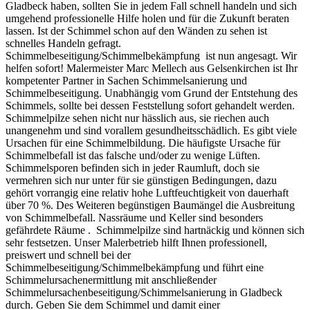
Gladbeck haben, sollten Sie in jedem Fall schnell handeln und sich
umgehend professionelle Hilfe holen und für die Zukunft beraten
lassen. Ist der Schimmel schon auf den Wänden zu sehen ist
schnelles Handeln gefragt.
Schimmelbeseitigung/Schimmelbekämpfung ist nun angesagt. Wir
helfen sofort! Malermeister Marc Mellech aus Gelsenkirchen ist Ihr
kompetenter Partner in Sachen Schimmelsanierung und
Schimmelbeseitigung. Unabhängig vom Grund der Entstehung des
Schimmels, sollte bei dessen Feststellung sofort gehandelt werden.
Schimmelpilze sehen nicht nur hässlich aus, sie riechen auch
unangenehm und sind vorallem gesundheitsschädlich. Es gibt viele
Ursachen für eine Schimmelbildung. Die häufigste Ursache für
Schimmelbefall ist das falsche und/oder zu wenige Lüften.
Schimmelsporen befinden sich in jeder Raumluft, doch sie
vermehren sich nur unter für sie günstigen Bedingungen, dazu
gehört vorrangig eine relativ hohe Luftfeuchtigkeit von dauerhaft
über 70 %. Des Weiteren begünstigen Baumängel die Ausbreitung
von Schimmelbefall. Nassräume und Keller sind besonders
gefährdete Räume . Schimmelpilze sind hartnäckig und können sich
sehr festsetzen. Unser Malerbetrieb hilft Ihnen professionell,
preiswert und schnell bei der
Schimmelbeseitigung/Schimmelbekämpfung und führt eine
Schimmelursachenermittlung mit anschließender
Schimmelursachenbeseitigung/Schimmelsanierung in Gladbeck
durch. Geben Sie dem Schimmel und damit einer