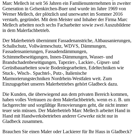
Marc Mellech ist seit 56 Jahren ein Familienunternehmen in zweiter
Generation in Gelsenkirchen-Buer und wurde im Jahre 1969 von
Werner Mellech, der plötzlich und unerwartet im Sommer 2016
verstarb, gegründet. Mit dem Meister und Inhaber der Firma Marc
Mellech arbeiten noch sechs Facharbeiter sowie zwei Auszubildene
in dem Malerfachbetrieb.
Der Malerbetrieb übernimmt Fassadenanstriche, Altbausanierungen,
Schallschutz, Vollwärmeschutz, WDVS, Dämmungen,
Fassadensanierungen, Fassadendämmungen,
Schimmelbeseitigungen, Innen-Dämmungen, Wasser- und
Brandschadenbeseitigungen, Tapezier-, Lackier-, Gipser- und
Gerüstbauarbeiten sowie Bodenlegearbeiten, Edeltechniken wie
Stuck-, Wisch-. Spachtel-, Putz-, Italienische
Marmorierungstechniken Nordrhein-Westfalen weit. Zum
Einzugsgebiet unseres Malerbetriebes gehört Gladbeck dazu.
Die Kunden, die überwiegend aus dem privaten Bereich kommen,
haben volles Vertrauen zu dem Malerfachbetrieb, wenn es z. B. um
fachgerechte und sorgfältige Renovierungen geht, die nicht immer
teuer sein müssen. Der Malerbetrieb Marc Mellech arbeitet Hand in
Hand mit Handwerksbetrieben anderer Gewerke nicht nur in
Gladbeck zusammen.
Brauchen Sie einen Maler oder Lackierer für Ihr Haus in Gladbeck?