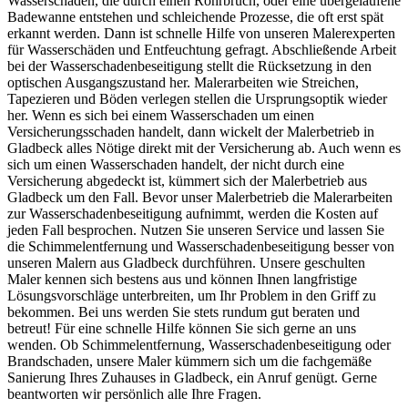
Wasserschäden, die durch einen Rohrbruch, oder eine übergelaufene
Badewanne entstehen und schleichende Prozesse, die oft erst spät
erkannt werden. Dann ist schnelle Hilfe von unseren Malerexperten
für Wasserschäden und Entfeuchtung gefragt. Abschließende Arbeit
bei der Wasserschadenbeseitigung stellt die Rücksetzung in den
optischen Ausgangszustand her. Malerarbeiten wie Streichen,
Tapezieren und Böden verlegen stellen die Ursprungsoptik wieder
her. Wenn es sich bei einem Wasserschaden um einen
Versicherungsschaden handelt, dann wickelt der Malerbetrieb in
Gladbeck alles Nötige direkt mit der Versicherung ab. Auch wenn es
sich um einen Wasserschaden handelt, der nicht durch eine
Versicherung abgedeckt ist, kümmert sich der Malerbetrieb aus
Gladbeck um den Fall. Bevor unser Malerbetrieb die Malerarbeiten
zur Wasserschadenbeseitigung aufnimmt, werden die Kosten auf
jeden Fall besprochen. Nutzen Sie unseren Service und lassen Sie
die Schimmelentfernung und Wasserschadenbeseitigung besser von
unseren Malern aus Gladbeck durchführen. Unsere geschulten
Maler kennen sich bestens aus und können Ihnen langfristige
Lösungsvorschläge unterbreiten, um Ihr Problem in den Griff zu
bekommen. Bei uns werden Sie stets rundum gut beraten und
betreut! Für eine schnelle Hilfe können Sie sich gerne an uns
wenden. Ob Schimmelentfernung, Wasserschadenbeseitigung oder
Brandschaden, unsere Maler kümmern sich um die fachgemäße
Sanierung Ihres Zuhauses in Gladbeck, ein Anruf genügt. Gerne
beantworten wir persönlich alle Ihre Fragen.