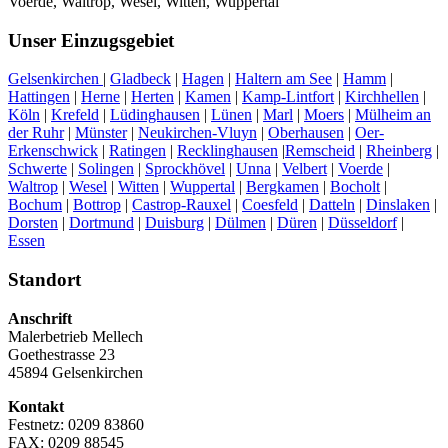
Voerde, Waltrop, Wesel, Witten, Wuppertal
Unser Einzugsgebiet
Gelsenkirchen
|
Gladbeck
|
Hagen
|
Haltern am See
|
Hamm
|
Hattingen
|
Herne
|
Herten
|
Kamen
|
Kamp-Lintfort
|
Kirchhellen
|
Köln
|
Krefeld
|
Lüdinghausen
|
Lünen
|
Marl
|
Moers
|
Mülheim an
der Ruhr
|
Münster
|
Neukirchen-Vluyn
|
Oberhausen
|
Oer-
Erkenschwick
|
Ratingen
|
Recklinghausen
|
Remscheid
|
Rheinberg
|
Schwerte
|
Solingen
|
Sprockhövel
|
Unna
|
Velbert
|
Voerde
|
Waltrop
|
Wesel
|
Witten
|
Wuppertal
|
Bergkamen
|
Bocholt
|
Bochum
|
Bottrop
|
Castrop-Rauxel
|
Coesfeld
|
Datteln
|
Dinslaken
|
Dorsten
|
Dortmund
|
Duisburg
|
Dülmen
|
Düren
|
Düsseldorf
|
Essen
Standort
Anschrift
Malerbetrieb Mellech
Goethestrasse 23
45894 Gelsenkirchen
Kontakt
Festnetz: 0209 83860
FAX: 0209 88545