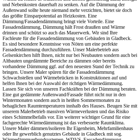
und Nebenkosten dauerhaft zu senken. Auf die Dämmung der
Außenwand sollte heute niemand mehr verzichten, bietet sie doch
das größte Einsparpotential an Heizkosten. Eine
Dämmung/Fassadendämmung bringt viele Vorteile. Eine
Fassadendämmung, Dämmung hält Frost draußen und Wärme
drinnen und schützt so auch das Mauerwerk. Wir sind Ihre
Fachleute für die Fassadendämmung von Gebäuden in Gladbeck.
Es sind besondere Kenntnisse von Nöten um eine perfekte
Fassadendämmung durchzuführen. Unser Malerbetrieb aus
Gelsenkirchen hilft Ihnen, nicht nur bei Neubauten sondern auch bei
Altbauten ungedämmte Bereiche zu dämmen oder bereits
vorhandene Dämmung ggf. auf den neuesten Stand der Technik zu
bringen. Unsere Maler spüren für die Fassadendämmung
Schwachstellen und Wärmebrücken in Konstruktionen auf und
helfen Ihnen bei der Auswahl der richtigen Wärmedämmung.
Lassen Sie sich von unseren Fachkräften bei der Dämmung beraten.
Eine gut gedämmte Außenwand/Fassade führt nicht nur in den
Wintermonaten sondern auch in heißen Sommermonaten zu
behaglichen Raumtemperaturen innhalb des Hauses. Beugen Sie mit
unserem Malerbetrieb massiven Wärmeverlusten und das Risiko
eines Schimmelbefalls vor. Ein weiterer wichtiger Grund für eine
fachgerechte Wärmedämmung ist das verbesserte Raumklima.
Unsere Maler dämmen/isolieren Ihr Eigenheim, Mehrfamilienhaus
oder Ihr gewerblich genutztes Gebäude in Gladbeck mit sog.
Wärmedämmverbundsystemen, WDVS, Fassadendämmung,