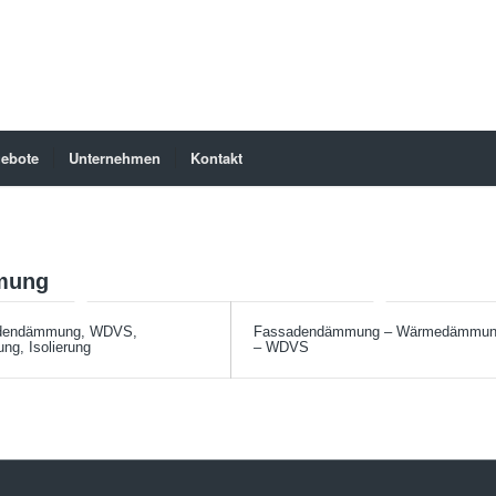
ebote
Unternehmen
Kontakt
mung
dendämmung, WDVS,
Fassadendämmung – Wärmedämmu
g, Isolierung
– WDVS