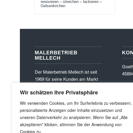
renovieren – streichen – lackieren –
Gelsenkirchen
MALERBETRIEB
KO
MELLECH
Goeth
Der Malerbetrieb Mellech ist seit
45894
1969 für seine Kunden am Markt
Büro:
tätig. Profitieren Sie von unseren
FAX:
Wir schätzen Ihre Privatsphäre
langjährigen Erfahrungen und
unserem geschulten
E-Mai
Wir verwenden Cookies, um Ihr Surferlebnis zu verbessern,
Fachpersonal.
info@
personalisierte Anzeigen oder Inhalte einzusetzen und
unseren Datenverkehr zu analysieren. Wenn Sie auf „Alle
akzeptieren" klicken, stimmen Sie der Anwendung von
Cookies zu.